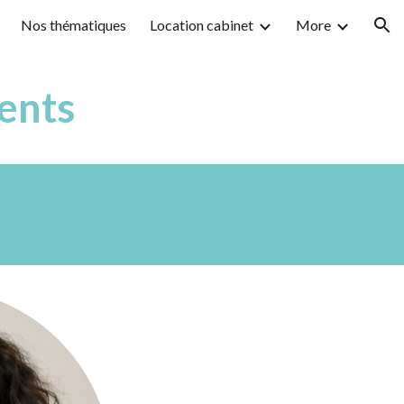
Nos thématiques
Location cabinet
More
ion
ents