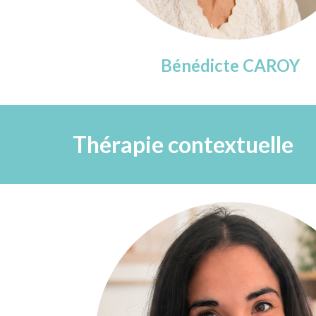
Bénédicte CAROY
Thérapie
contextuelle