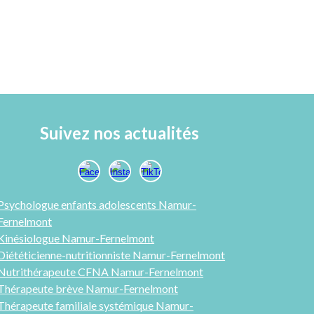
Suivez nos actualités
Psychologue enfants adolescents Namur-
Fernelmont
Kinésiologue Namur-Fernelmont
Diététicienne-nutritionniste Namur-Fernelmont
Nutrithérapeute CFNA Namur-Fernelmont
Thérapeute brève Namur-Fernelmont
Thérapeute familiale systémique Namur-