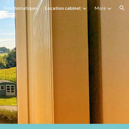
Nos thématiques
Location cabinet
More
ion