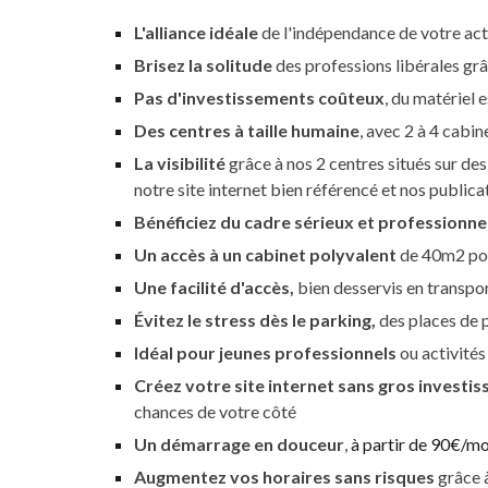
L'alliance idéale
de l'indépendance de votre acti
Brisez la solitude
des professions libérales grâ
Pas d'investissements coûteux
, du
matériel
e
Des centres à taille humaine
, avec 2 à 4 cabi
La v
isibilité
grâce à nos 2 centres
situés sur des
notre site internet bien référencé et nos publica
Bénéficiez du cadre sérieux et professionne
Un accès à un cabinet polyvalent
de 40m2
po
Une facilité
d'accès,
bien desservis en transp
Évitez le stress dès le parking,
des p
laces de 
Idéal pour jeunes professionnels
ou activité
Créez votre site internet sans gros investi
chances de votre côté
Un démarrage en douceur
,
à partir de
90
€
/mo
Augmentez vos horaires sans risques
grâce à