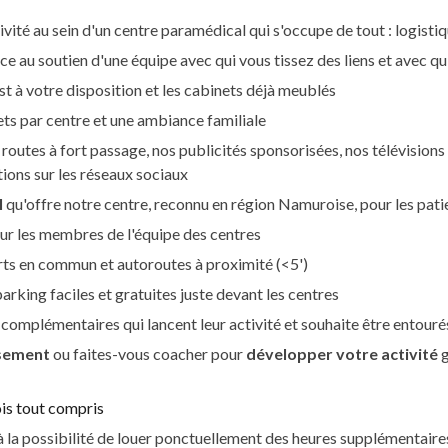
vité au sein d'un centre paramédical qui s'occupe de tout : logisti
ce au soutien d'une équipe avec qui vous tissez des liens et avec qu
st
à votre disposi
tion et les cabinets déjà meublés
nets par centre et une ambiance familiale
 routes à fort passage
, nos publicités sponsorisées, nos télévisions
tions sur les réseaux sociaux
l
qu'offre notre centre, reconnu en région Namuroise, pour les pati
ur les
membres de l'équipe des centres
orts en commun et
autoroutes à proximité (<5')
parking faciles et gratuites juste
devant les
centres
s complémentaires
qui lancent leur activité et souhaite être entour
ssement
ou faites-vous coacher pour
développer votre activité
g
is tout compris
 la possibilité de louer ponctuellement des heures supplémentaires