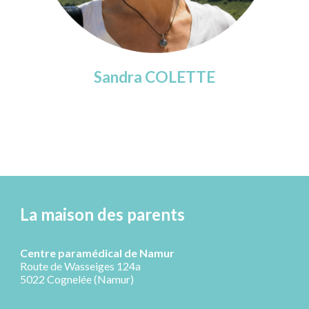
Sandra COLETTE
La maison des parents
Centre paramédical de Namur
Route de Wasseiges 124a
5022 Cognelée (Namur)