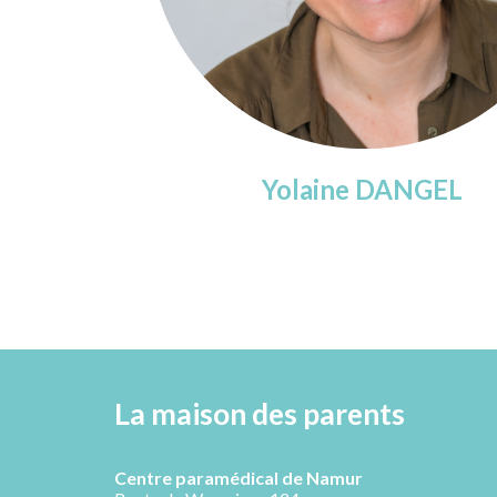
Yolaine
DANGEL
La maison des parents
Centre paramédical de Namur