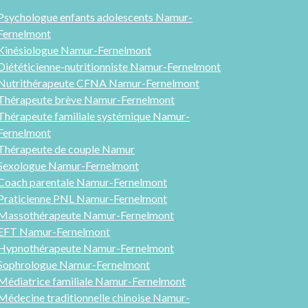
Psychologue enfants adolescents Namur-
Fernelmont
Kinésiologue Namur-Fernelmont
Diététicienne-nutritionniste Namur-Fernelmont
Nutrithérapeute CFNA Namur-Fernelmont
Thérapeute brève Namur-Fernelmont
Thérapeute familiale systémique Namur-
Fernelmont
Thérap
eute
de couple Namur
Sexologue
Namur-Fernelmont
Coach parentale Namur-Fernelmont
Praticienne PNL
Namur-Fernelmont
Massothérapeute Namur-Fernelmont
EFT Namur-Fernelmont
Hypnothérapeute Namur-Fernelmont
Sophrologue Namur-Fernelmont
Médiatrice familiale Namur-Fernelmont
Médecine traditionnelle chinoise Namur-