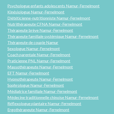
Psychologue enfants adolescents Namur-
Fernelmont
Kinésiologue Namur-Fernelmont
Diététicienne-nutritionniste Namur-Fernelmont
Nutrithérapeute CFNA Namur-Fernelmont
Thérapeute brève Namur-Fernelmont
Thérapeute familiale systémique Namur-Fernelmont
Thérap
eute
de couple Namur
Sexologue
Namur-Fernelmont
Coach parentale Namur-Fernelmont
Praticienne PNL
Namur-Fernelmont
Massothérapeute Namur-Fernelmont
EFT Namur-Fernelmont
Hypnothérapeute Namur-Fernelmont
Sophrologue Namur-Fernelmont
Médiatrice familiale Namur-Fernelmont
Médecine traditionnelle chinoise Namur-Fernelmont
Réflexologue plantaire Namur-Fernelmont
Ergothérapeute
Namur-Fernelmont