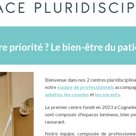
e priorité ? Le bien-être du pati
Bienvenue dans nos
2
centres pluridisciplina
notre
équipe de
professionnels
accompag
adultes
,
les couples
et
les parents
.
Le premier centre fondé en 2023 à Cognelée
sont composés d'
espaces lumineux, bien pen
rassurant.
Notre équipe,
composée de professionnel