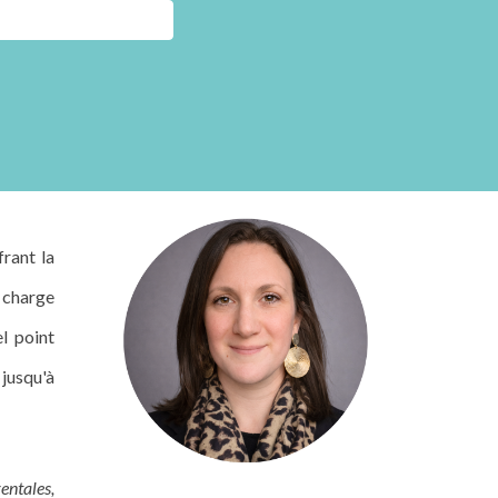
frant la
n charge
l point
t
jusqu'à
entales,