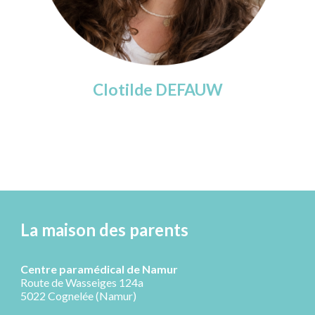
Clotilde DEFAUW
La maison des parents
Centre paramédical de Namur
Route de Wasseiges 124a
5022 Cognelée (Namur)